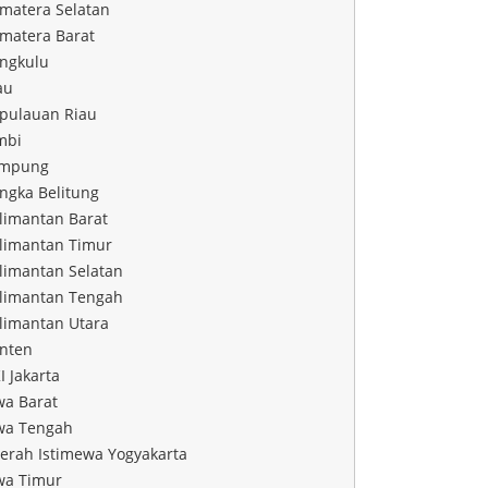
matera Selatan
matera Barat
ngkulu
au
pulauan Riau
mbi
mpung
ngka Belitung
limantan Barat
limantan Timur
limantan Selatan
limantan Tengah
limantan Utara
nten
I Jakarta
wa Barat
wa Tengah
erah Istimewa Yogyakarta
wa Timur