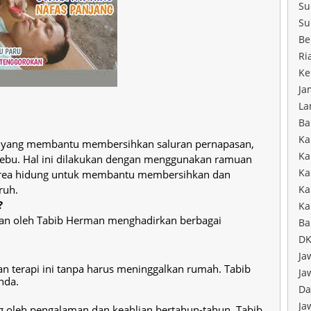
Su
Su
Be
Ri
Ke
Ja
La
Ba
Ka
nal yang membantu membersihkan saluran pernapasan,
Ka
 debu. Hal ini dilakukan dengan menggunakan ramuan
Ka
a area hidung untuk membantu membersihkan dan
ruh.
Ka
?
Ka
kan oleh Tabib Herman menghadirkan berbagai
Ba
DK
Ja
n terapi ini tanpa harus meninggalkan rumah. Tabib
Ja
nda.
Da
Ja
g oleh pengalaman dan keahlian bertahun-tahun, Tabib