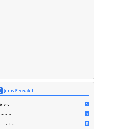
Jenis Penyakit
5
Stroke
3
Cedera
5
Diabetes