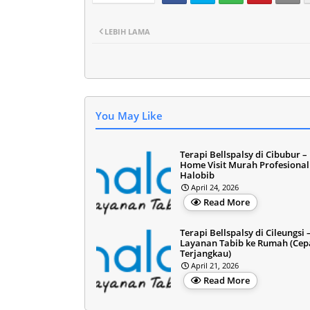
LEBIH LAMA
You May Like
Terapi Bellspalsy di Cibubur –
Home Visit Murah Profesional
Halobib
April 24, 2026
Read More
Terapi Bellspalsy di Cileungsi 
Layanan Tabib ke Rumah (Cep
Terjangkau)
April 21, 2026
Read More