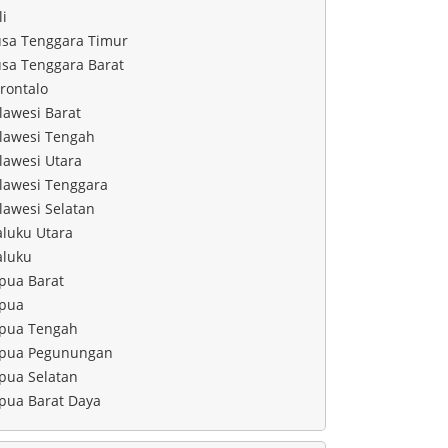
li
sa Tenggara Timur
sa Tenggara Barat
rontalo
lawesi Barat
lawesi Tengah
lawesi Utara
lawesi Tenggara
lawesi Selatan
luku Utara
luku
pua Barat
pua
pua Tengah
pua Pegunungan
pua Selatan
pua Barat Daya