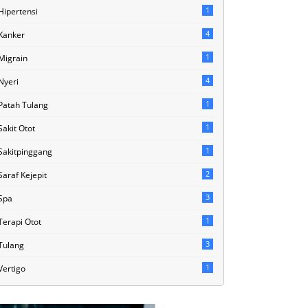
1
Hipertensi
4
Kanker
1
Migrain
4
Nyeri
1
Patah Tulang
1
Sakit Otot
1
Sakitpinggang
2
Saraf Kejepit
3
Spa
1
Terapi Otot
3
Tulang
1
Vertigo