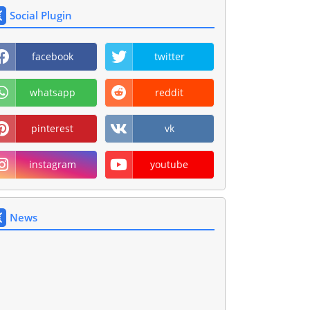
Social Plugin
facebook
twitter
whatsapp
reddit
pinterest
vk
instagram
youtube
News