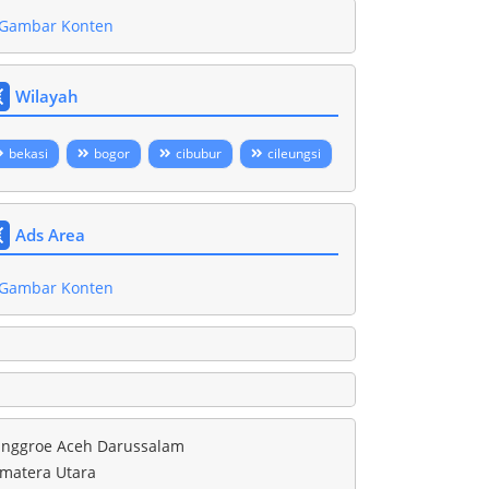
Wilayah
bekasi
bogor
cibubur
cileungsi
Ads Area
nggroe Aceh Darussalam
matera Utara