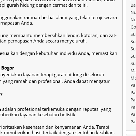
i gurah hidung dengan cermat dan teliti.
Ba
Nu
ggunakan ramuan herbal alami yang telah teruji secara
Nu
ernapasan Anda.
Go
Su
idung membantu membersihkan lendir, kotoran, dan zat-
atan pernapasan Anda secara menyeluruh.
Su
Su
 disesuaikan dengan kebutuhan individu Anda, memastikan
Su
Su
 Bogor
Ma
yediakan layanan terapi gurah hidung di seluruh
Ma
n yang ramah dan profesional, Anda dapat mengatur
Pa
Pa
?
Pa
Pa
 adalah profesional terkemuka dengan reputasi yang
berikan layanan kesehatan holistik.
Pa
Pa
ioritaskan kesehatan dan kenyamanan Anda. Terapi
k memberikan hasil terbaik dengan sentuhan keahlian.