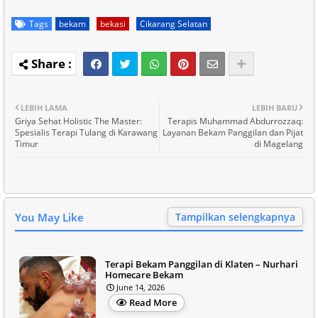
Tags
bekam
bekasi
Cikarang Selatan
LEBIH LAMA
LEBIH BARU
Griya Sehat Holistic The Master:
Terapis Muhammad Abdurrozzaq:
Spesialis Terapi Tulang di Karawang
Layanan Bekam Panggilan dan Pijat
Timur
di Magelang
You May Like
Tampilkan selengkapnya
Terapi Bekam Panggilan di Klaten – Nurhari
Homecare Bekam
June 14, 2026
Read More