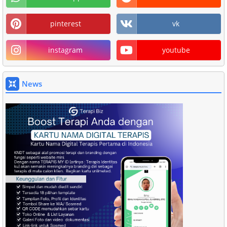
pinterest
vk
instagram
youtube
News