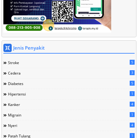
Jenis Penyakit
5
Stroke
3
Cedera
5
Diabetes
1
Hipertensi
4
Kanker
1
Migrain
4
Nyeri
1
Patah Tulang