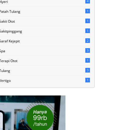
4
Nyeri
1
Patah Tulang
1
Sakit Otot
1
Sakitpinggang
2
Saraf Kejepit
3
Spa
1
Terapi Otot
3
Tulang
1
Vertigo