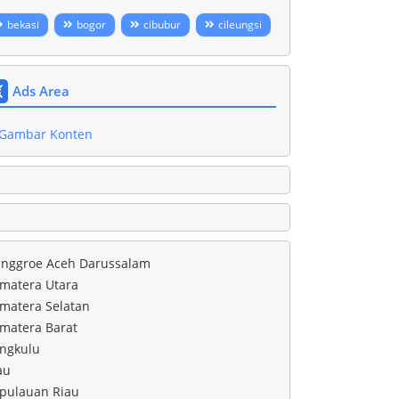
bekasi
bogor
cibubur
cileungsi
Ads Area
nggroe Aceh Darussalam
matera Utara
matera Selatan
matera Barat
ngkulu
au
pulauan Riau