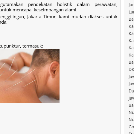
utamakan pendekatan holistik dalam perawatan,
Ja
untuk mencapai keseimbangan alami.
La
Penggilingan, Jakarta Timur, kami mudah diakses untuk
Ba
nda.
Ka
Ka
Ka
kupunktur, termasuk:
Ka
Ka
Ba
DK
Ja
Ja
Da
Ja
Ba
Nu
Nu
Go
Su