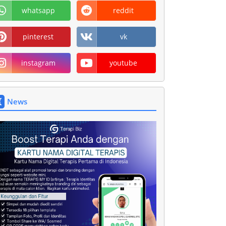
whatsapp
reddit
pinterest
vk
instagram
youtube
News