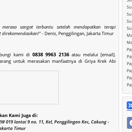
Su
Su
Su
merasa sangat terbantu setelah mendapatkan terapi
Su
t direkomendasikan!"
- Denis, Penggilingan, Jakarta Timur
Ma
Ma
Pa
0838 9963 2136
hubungi kami di
atau melalui [email].
Pa
karang untuk merasakan manfaatnya di Griya Krek Abi
Pa
Pa
Pa
Pa
an Kami Juga di:
 019 lantai 9 no. 11, Kel, Penggilingan Kec, Cakung -
akarta Timur