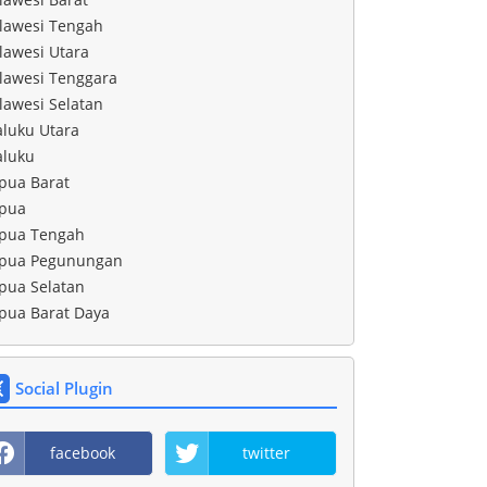
lawesi Tengah
lawesi Utara
lawesi Tenggara
lawesi Selatan
luku Utara
luku
pua Barat
pua
pua Tengah
pua Pegunungan
pua Selatan
pua Barat Daya
Social Plugin
facebook
twitter