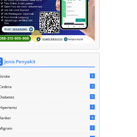
Jenis Penyakit
5
Stroke
3
Cedera
5
Diabetes
1
Hipertensi
4
Kanker
1
Migrain