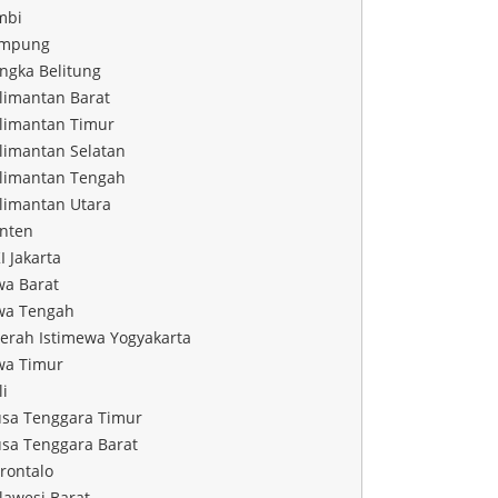
mbi
mpung
ngka Belitung
limantan Barat
limantan Timur
limantan Selatan
limantan Tengah
limantan Utara
nten
I Jakarta
wa Barat
wa Tengah
erah Istimewa Yogyakarta
wa Timur
li
sa Tenggara Timur
sa Tenggara Barat
rontalo
lawesi Barat