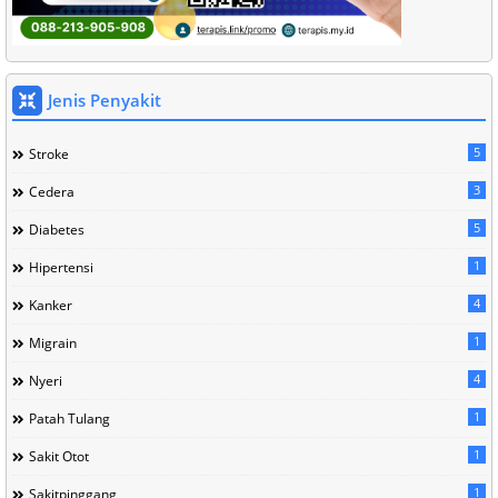
Jenis Penyakit
5
Stroke
3
Cedera
5
Diabetes
1
Hipertensi
4
Kanker
1
Migrain
4
Nyeri
1
Patah Tulang
1
Sakit Otot
1
Sakitpinggang