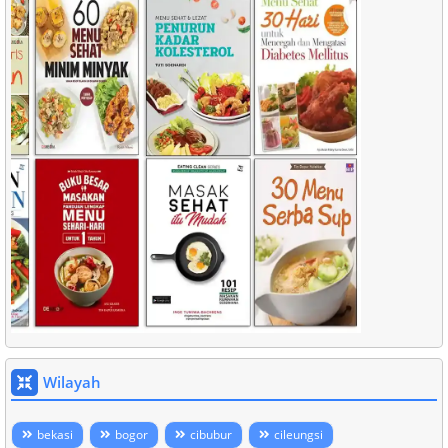
Wilayah
bekasi
bogor
cibubur
cileungsi