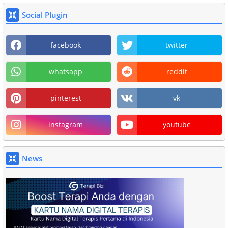
Social Plugin
facebook
twitter
whatsapp
reddit
pinterest
vk
instagram
youtube
News