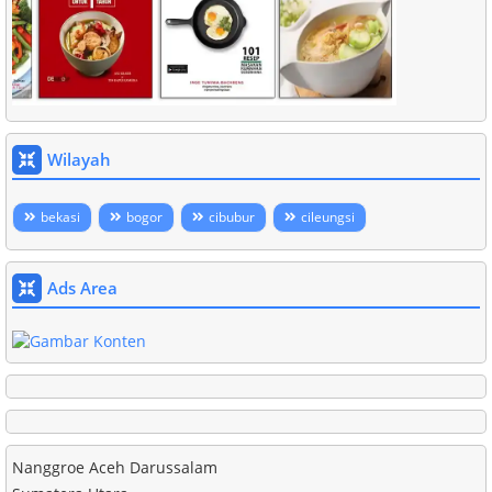
Wilayah
bekasi
bogor
cibubur
cileungsi
Ads Area
Nanggroe Aceh Darussalam