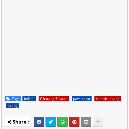
Tags
bekasi
Cikarang Selatan
jawa barat
reposisi tulang
tulang