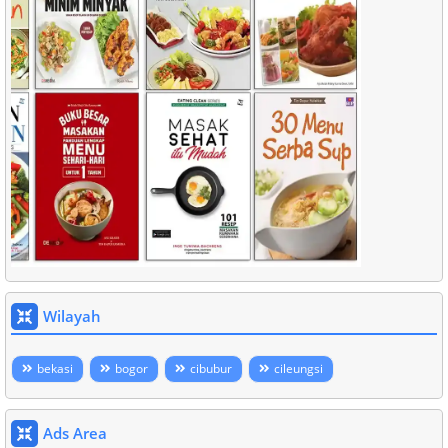
Wilayah
bekasi
bogor
cibubur
cileungsi
Ads Area