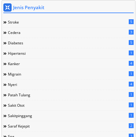
Jenis Penyakit
5
Stroke
3
Cedera
5
Diabetes
1
Hipertensi
4
Kanker
1
Migrain
4
Nyeri
1
Patah Tulang
1
Sakit Otot
1
Sakitpinggang
2
Saraf Kejepit
3
Spa