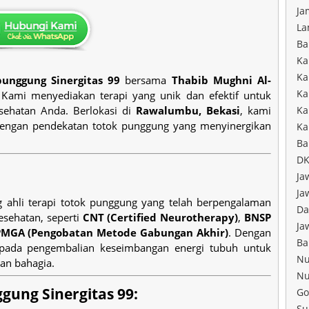
Ja
La
Ba
Ka
Ka
punggung Sinergitas 99
bersama
Thabib Mughni Al-
Ka
Kami menyediakan terapi yang unik dan efektif untuk
ehatan Anda. Berlokasi di
Rawalumbu, Bekasi
, kami
Ka
 dengan pendekatan totok punggung yang menyinergikan
Ka
Ba
DK
Ja
Ja
 ahli terapi totok punggung yang telah berpengalaman
Da
kesehatan, seperti
CNT (Certified Neurotherapy)
,
BNSP
Ja
PMGA (Pengobatan Metode Gabungan Akhir)
. Dengan
Ba
 pada pengembalian keseimbangan energi tubuh untuk
Nu
an bahagia.
Nu
gung Sinergitas 99:
Go
Su