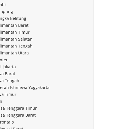
mbi
mpung
ngka Belitung
limantan Barat
limantan Timur
limantan Selatan
limantan Tengah
limantan Utara
nten
I Jakarta
wa Barat
wa Tengah
erah Istimewa Yogyakarta
wa Timur
li
sa Tenggara Timur
sa Tenggara Barat
rontalo
lawesi Barat