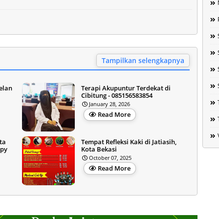
Tampilkan selengkapnya
elan
Terapi Akupuntur Terdekat di
Cibitung - 085156583854
January 28, 2026
Read More
ta
Tempat Refleksi Kaki di Jatiasih,
apy
Kota Bekasi
October 07, 2025
Read More