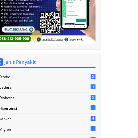
Jenis Penyakit
5
Stroke
3
Cedera
5
Diabetes
1
Hipertensi
4
Kanker
1
Migrain