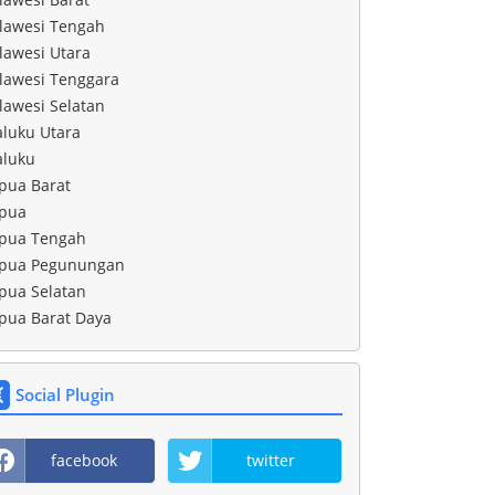
lawesi Tengah
lawesi Utara
lawesi Tenggara
lawesi Selatan
luku Utara
luku
pua Barat
pua
pua Tengah
pua Pegunungan
pua Selatan
pua Barat Daya
Social Plugin
facebook
twitter