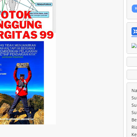
Na
Su
Su
Su
Be
Ri
Ke