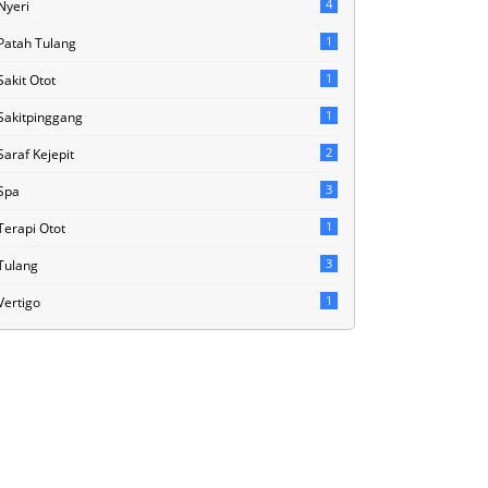
4
Nyeri
1
Patah Tulang
1
Sakit Otot
1
Sakitpinggang
2
Saraf Kejepit
3
Spa
1
Terapi Otot
3
Tulang
1
Vertigo