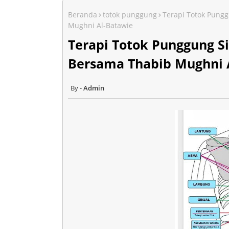
Beranda
totok punggung
Terapi Totok Pung
Mughni Al-Batawie
Terapi Totok Punggung Si
Bersama Thabib Mughni 
Admin