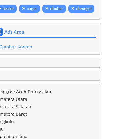
bekasi
bogor
cibubur
cileungsi
Ads Area
nggroe Aceh Darussalam
matera Utara
matera Selatan
matera Barat
ngkulu
au
pulauan Riau