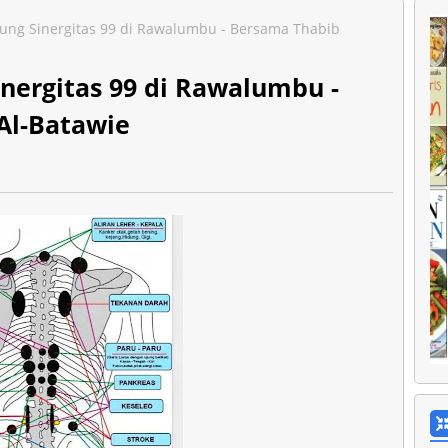
gung Sinergitas 99 di Rawalumbu - Bersama Thabib
nergitas 99 di Rawalumbu -
Al-Batawie