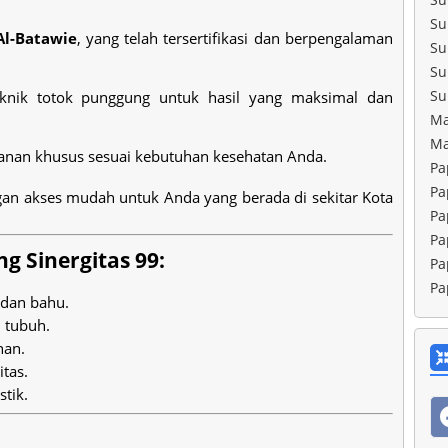
Su
Al-Batawie
, yang telah tersertifikasi dan berpengalaman
Su
.
Su
Su
knik totok punggung untuk hasil yang maksimal dan
Ma
Ma
ganan khusus sesuai kebutuhan kesehatan Anda.
Pa
Pa
gan akses mudah untuk Anda yang berada di sekitar Kota
Pa
Pa
g Sinergitas 99:
Pa
Pa
 dan bahu.
 tubuh.
han.
itas.
tik.