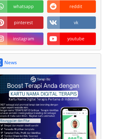
whatsapp
reddit
pinterest
vk
instagram
youtube
News