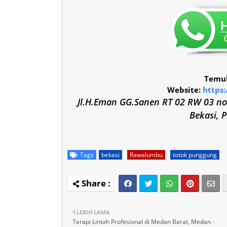
Temuk
Website:
https
Jl.H.Eman GG.Sanen RT 02 RW 03 no
Bekasi, 
Tags
bekasi
Rawalumbu
totok punggung
LEBIH LAMA
Terapi Lintah Profesional di Medan Barat, Medan -