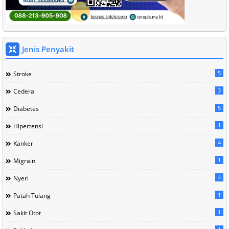
Jenis Penyakit
5
Stroke
3
Cedera
5
Diabetes
1
Hipertensi
4
Kanker
1
Migrain
4
Nyeri
1
Patah Tulang
1
Sakit Otot