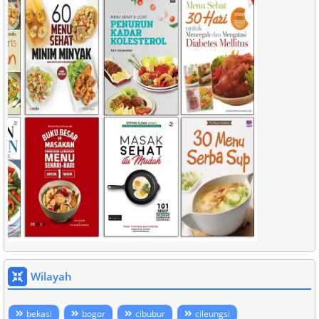
Wilayah
bekasi
bogor
cibubur
cileungsi