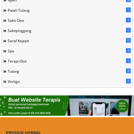
Nyeri
1
Patah Tulang
1
Sakit Otot
1
Sakitpinggang
2
Saraf Kejepit
3
Spa
1
Terapi Otot
3
Tulang
1
Vertigo
PRODUK HERBAL