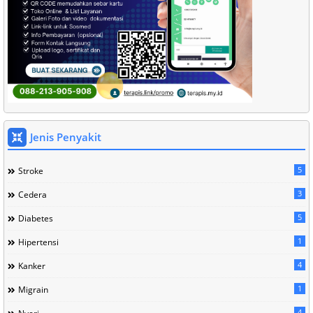
Jenis Penyakit
5
Stroke
3
Cedera
5
Diabetes
1
Hipertensi
4
Kanker
1
Migrain
4