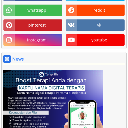
whatsapp
reddit
pinterest
vk
instagram
youtube
News