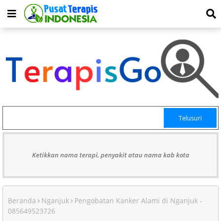
Ketikkan nama terapi, penyakit atau nama kab kota
Beranda
Nganjuk
Pengobatan Kanker Alami di Nganjuk -
085649523726