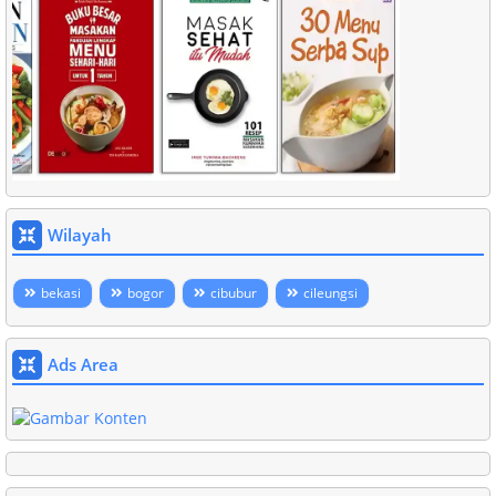
Wilayah
bekasi
bogor
cibubur
cileungsi
Ads Area