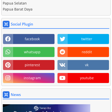
Papua Selatan
Papua Barat Daya
Social Plugin
facebook
twitter
whatsapp
reddit
pinterest
vk
instagram
youtube
News